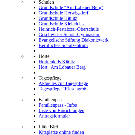
Schulen
Grundschule "Am Löbauer Berg"
Grundschule Herwigsdorf
Grundschule Kittlitz
Grundschule Kleindehsa
Heinrich-Pestalozzi-Oberschule
Geschwister-Scholl-Gymnasium
Evangelische Stiftung Diakoniewerk
Berufliches Schulzentrum
Horte
Horkenkids Kittlitz
Hort "Am Löbauer Berg"
Tagespflege
Aktuelles zur Tagespflege
Tagespflege "Riesengroß"
Familienpass
Familienpass - Infos
Liste von Einrichtungen
Antragsformular
Little Bird
Kitaplätze online finden