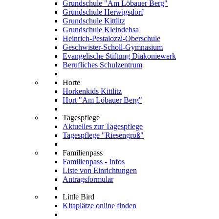
Grundschule "Am Löbauer Berg"
Grundschule Herwigsdorf
Grundschule Kittlitz
Grundschule Kleindehsa
Heinrich-Pestalozzi-Oberschule
Geschwister-Scholl-Gymnasium
Evangelische Stiftung Diakoniewerk
Berufliches Schulzentrum
Horte
Horkenkids Kittlitz
Hort "Am Löbauer Berg"
Tagespflege
Aktuelles zur Tagespflege
Tagespflege "Riesengroß"
Familienpass
Familienpass - Infos
Liste von Einrichtungen
Antragsformular
Little Bird
Kitaplätze online finden